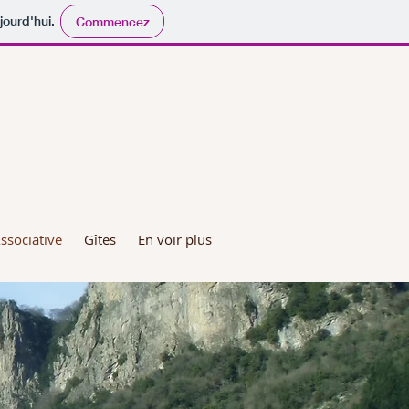
jourd'hui.
Commencez
ENSAL
ssociative
Gîtes
En voir plus
s