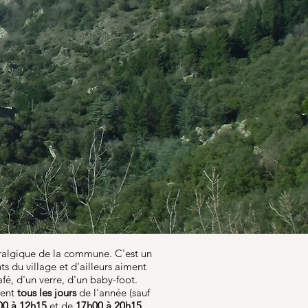
vralgique de la commune. C'est un
nts du village et d'ailleurs aiment
afé, d'un verre, d'un baby-foot.
lent
tous les jours
de l'année (sauf
00 à 12h15
et de
17h00 à 20h15.