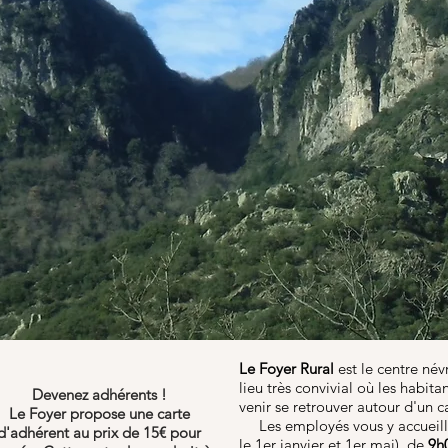
Le Foyer Rural
est le centre né
lieu très convivial où les habita
Devenez adhérents !
venir se retrouver autour d'un c
Le Foyer propose une carte
Les employés vous y accueil
d'adhérent au prix de 15€ pour
le 1er janvier et 1er mai), de
9h