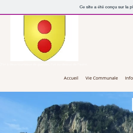
Ce site a été conçu sur la p
MAIRI
D'or à deux tourteaux de gueules, l'un au-dessus de l'autre.
Accueil
Vie Communale
Inf