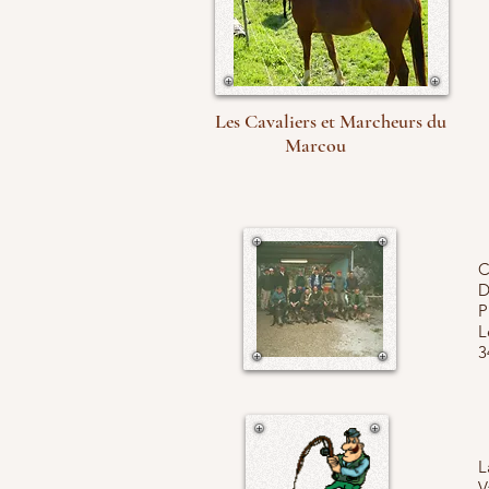
Les Cavaliers et Marcheurs du
Marcou
C
D
P
L
3
L
V