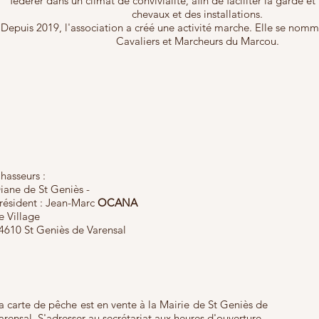
fédérer dans un climat de convivialité, afin de faciliter la garde et 
chevaux et des installations.
Depuis 2019, l'association a créé une activité marche. Elle se nom
Cavaliers et Marcheurs du Marcou.
hasseurs :
iane de St Geniès -
résident : Jean-Marc
OCANA
e Village
4610 St Geniès de Varensal
a carte de pêche est en vente à la Mairie de St Geniès de
arensal. S'adresser au secrétariat aux heures d'ouverture