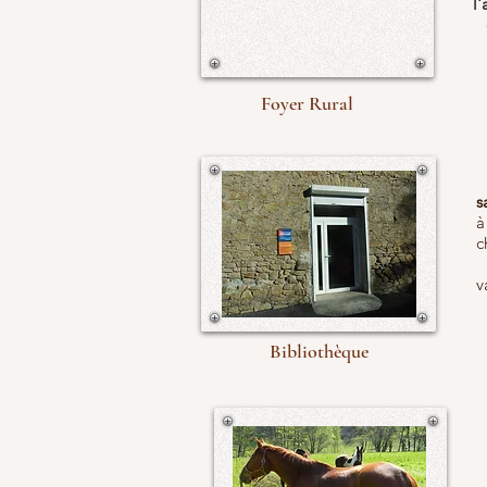
l
Foyer Rural
L
s
à
c
L
v
Bibliothèque